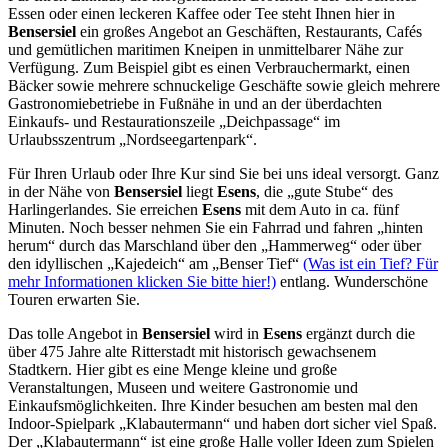
Essen oder einen leckeren Kaffee oder Tee steht Ihnen hier in
Bensersiel
ein großes Angebot an Geschäften, Restaurants, Cafés
und gemütlichen maritimen Kneipen in unmittelbarer Nähe zur
Verfügung. Zum Beispiel gibt es einen Verbrauchermarkt, einen
Bäcker sowie mehrere schnuckelige Geschäfte sowie gleich mehrere
Gastronomiebetriebe in Fußnähe in und an der überdachten
Einkaufs- und Restaurationszeile „Deichpassage“ im
Urlaubsszentrum „Nordseegartenpark“.
Für Ihren Urlaub oder Ihre Kur sind Sie bei uns ideal versorgt. Ganz
in der Nähe von
Bensersiel
liegt
Esens
, die „gute Stube“ des
Harlingerlandes. Sie erreichen
Esens
mit dem Auto in ca. fünf
Minuten. Noch besser nehmen Sie ein Fahrrad und fahren „hinten
herum“ durch das Marschland über den „Hammerweg“ oder über
den idyllischen „Kajedeich“ am „Benser Tief“
(Was ist ein Tief? Für
mehr Informationen klicken Sie bitte hier!)
entlang. Wunderschöne
Touren erwarten Sie.
Das tolle Angebot in
Bensersiel
wird in
Esens
ergänzt durch die
über 475 Jahre alte Ritterstadt mit historisch gewachsenem
Stadtkern. Hier gibt es eine Menge kleine und große
Veranstaltungen, Museen und weitere Gastronomie und
Einkaufsmöglichkeiten. Ihre Kinder besuchen am besten mal den
Indoor-Spielpark „Klabautermann“ und haben dort sicher viel Spaß.
Der „Klabautermann“ ist eine große Halle voller Ideen zum Spielen