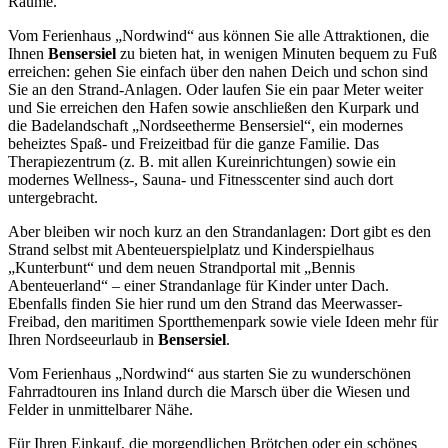
Räume.
Vom Ferienhaus „Nordwind“ aus können Sie alle Attraktionen, die
Ihnen
Bensersiel
zu bieten hat, in wenigen Minuten bequem zu Fuß
erreichen: gehen Sie einfach über den nahen Deich und schon sind
Sie an den Strand-Anlagen. Oder laufen Sie ein paar Meter weiter
und Sie erreichen den Hafen sowie anschließen den Kurpark und
die Badelandschaft „Nordseetherme Bensersiel“, ein modernes
beheiztes Spaß- und Freizeitbad für die ganze Familie. Das
Therapiezentrum (z. B. mit allen Kureinrichtungen) sowie ein
modernes Wellness-, Sauna- und Fitnesscenter sind auch dort
untergebracht.
Aber bleiben wir noch kurz an den Strandanlagen: Dort gibt es den
Strand selbst mit Abenteuerspielplatz und Kinderspielhaus
„Kunterbunt“ und dem neuen Strandportal mit „Bennis
Abenteuerland“ – einer Strandanlage für Kinder unter Dach.
Ebenfalls finden Sie hier rund um den Strand das Meerwasser-
Freibad, den maritimen Sportthemenpark sowie viele Ideen mehr für
Ihren Nordseeurlaub in
Bensersiel
.
Vom Ferienhaus „Nordwind“ aus starten Sie zu wunderschönen
Fahrradtouren ins Inland durch die Marsch über die Wiesen und
Felder in unmittelbarer Nähe.
Für Ihren Einkauf, die morgendlichen Brötchen oder ein schönes