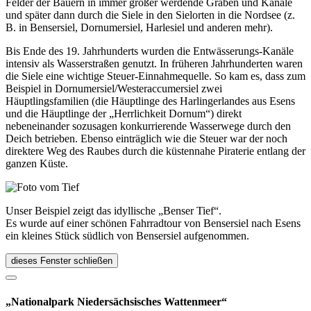
Felder der Bauern in immer größer werdende Gräben und Kanäle
und später dann durch die Siele in den Sielorten in die Nordsee (z.
B. in Bensersiel, Dornumersiel, Harlesiel und anderen mehr).
Bis Ende des 19. Jahrhunderts wurden die Entwässerungs-Kanäle
intensiv als Wasserstraßen genutzt. In früheren Jahrhunderten waren
die Siele eine wichtige Steuer-Einnahmequelle. So kam es, dass zum
Beispiel in Dornumersiel/Westeraccumersiel zwei
Häuptlingsfamilien (die Häuptlinge des Harlingerlandes aus Esens
und die Häuptlinge der „Herrlichkeit Dornum“) direkt
nebeneinander sozusagen konkurrierende Wasserwege durch den
Deich betrieben. Ebenso einträglich wie die Steuer war der noch
direktere Weg des Raubes durch die küstennahe Piraterie entlang der
ganzen Küste.
Unser Beispiel zeigt das idyllische „Benser Tief“.
Es wurde auf einer schönen Fahrradtour von Bensersiel nach Esens
ein kleines Stück südlich von Bensersiel aufgenommen.
dieses Fenster schließen
„Nationalpark Niedersächsisches Wattenmeer“