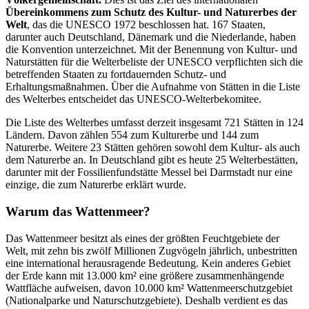
Übereinkommens zum Schutz des Kultur- und Naturerbes der
Welt
, das die UNESCO 1972 beschlossen hat. 167 Staaten,
darunter auch Deutschland, Dänemark und die Niederlande, haben
die Konvention unterzeichnet. Mit der Benennung von Kultur- und
Naturstätten für die Welterbeliste der UNESCO verpflichten sich die
betreffenden Staaten zu fortdauernden Schutz- und
Erhaltungsmaßnahmen. Über die Aufnahme von Stätten in die Liste
des Welterbes entscheidet das UNESCO-Welterbekomitee.
Die Liste des Welterbes umfasst derzeit insgesamt 721 Stätten in 124
Ländern. Davon zählen 554 zum Kulturerbe und 144 zum
Naturerbe. Weitere 23 Stätten gehören sowohl dem Kultur- als auch
dem Naturerbe an. In Deutschland gibt es heute 25 Welterbestätten,
darunter mit der Fossilienfundstätte Messel bei Darmstadt nur eine
einzige, die zum Naturerbe erklärt wurde.
Warum das Wattenmeer?
Das Wattenmeer besitzt als eines der größten Feuchtgebiete der
Welt, mit zehn bis zwölf Millionen Zugvögeln jährlich, unbestritten
eine international herausragende Bedeutung. Kein anderes Gebiet
der Erde kann mit 13.000 km² eine größere zusammenhängende
Wattfläche aufweisen, davon 10.000 km² Wattenmeerschutzgebiet
(Nationalparke und Naturschutzgebiete). Deshalb verdient es das