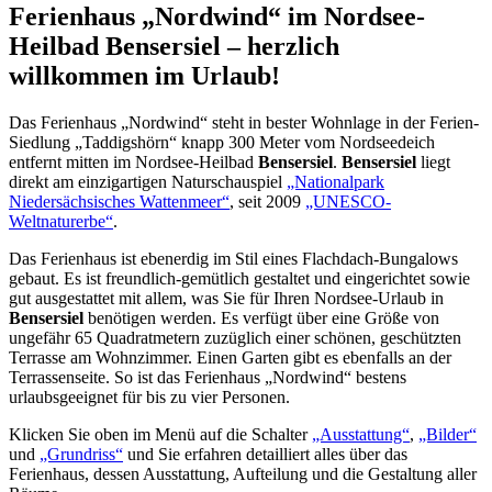
Ferienhaus „Nordwind“ im Nordsee-
Heilbad
Bensersiel
– herzlich
willkommen im Urlaub!
Das Ferienhaus „Nordwind“ steht in bester Wohnlage in der Ferien-
Siedlung „Taddigshörn“ knapp 300 Meter vom Nordseedeich
entfernt mitten im Nordsee-Heilbad
Bensersiel
.
Bensersiel
liegt
direkt am einzigartigen Naturschauspiel
„Nationalpark
Niedersächsisches Wattenmeer“
, seit 2009
„UNESCO-
Weltnaturerbe“
.
Das Ferienhaus ist ebenerdig im Stil eines Flachdach-Bungalows
gebaut. Es ist freundlich-gemütlich gestaltet und eingerichtet sowie
gut ausgestattet mit allem, was Sie für Ihren Nordsee-Urlaub in
Bensersiel
benötigen werden. Es verfügt über eine Größe von
ungefähr 65 Quadratmetern zuzüglich einer schönen, geschützten
Terrasse am Wohnzimmer. Einen Garten gibt es ebenfalls an der
Terrassenseite. So ist das Ferienhaus „Nordwind“ bestens
urlaubsgeeignet für bis zu vier Personen.
Klicken Sie oben im Menü auf die Schalter
„Ausstattung“
,
„Bilder“
und
„Grundriss“
und Sie erfahren detailliert alles über das
Ferienhaus, dessen Ausstattung, Aufteilung und die Gestaltung aller