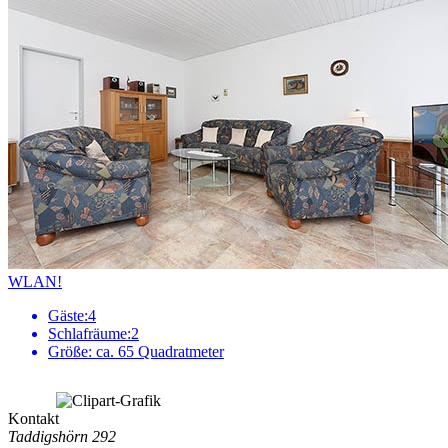
WLAN!
Gäste:
4
Schlafräume:
2
Größe:
ca. 65 Quadratmeter
Kontakt
Taddigshörn 292