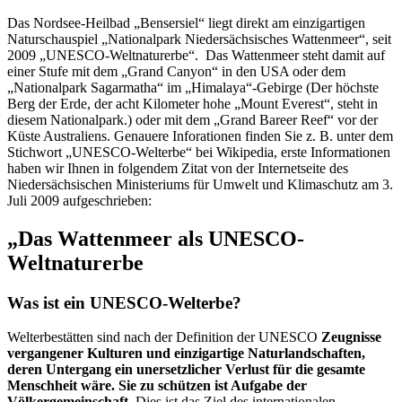
Das Nordsee-Heilbad „Bensersiel“ liegt direkt am einzigartigen
Naturschauspiel „Nationalpark Niedersächsisches Wattenmeer“, seit
2009 „UNESCO-Weltnaturerbe“. Das Wattenmeer steht damit auf
einer Stufe mit dem „Grand Canyon“ in den USA oder dem
„Nationalpark Sagarmatha“ im „Himalaya“-Gebirge (Der höchste
Berg der Erde, der acht Kilometer hohe „Mount Everest“, steht in
diesem Nationalpark.) oder mit dem „Grand Bareer Reef“ vor der
Küste Australiens. Genauere Inforationen finden Sie z. B. unter dem
Stichwort „UNESCO-Welterbe“ bei Wikipedia, erste Informationen
haben wir Ihnen in folgendem Zitat von der Internetseite des
Niedersächsischen Ministeriums für Umwelt und Klimaschutz am 3.
Juli 2009 aufgeschrieben:
„Das Wattenmeer als UNESCO-
Weltnaturerbe
Was ist ein UNESCO-Welterbe?
Welterbestätten sind nach der Definition der UNESCO
Zeugnisse
vergangener Kulturen und einzigartige Naturlandschaften,
deren Untergang ein unersetzlicher Verlust für die gesamte
Menschheit wäre. Sie zu schützen ist Aufgabe der
Völkergemeinschaft.
Dies ist das Ziel des internationalen