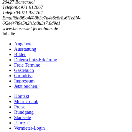
26427 Bensersiel
Telefon
04971 912667
Telefax
04971 925764
Email
i
6
n
8
f
9
o
4
@
8
b
3
e
7
n
4
s
6
e
8
r
8
s
6
i
1
e
8
l
4
-
6
f
2
e
4
r
7
i
9
e
5
n
2
h
1
a
8
u
3
s
7
.
8
d
9
e
1
www.bensersiel-ferienhaus.de
Inhalte
Angebote
Ausstattung
Bilder
Datenschutz-Erklärung
Freie Termine
Gästebuch
Grundriss
Impressum
Jetzt buchen!
Kontakt
Mehr Urlaub
Preise
Rundgang
Startseite
„Umzu“
Vermieter-Login